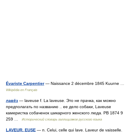
Évariste Carpentier
— Naissance 2 décembre 1845 Kuurne …
Wikipédia en Français
лавёз
— laveuse f. La laveuse. Это не прачка, как можно
предполагать по названию .. ее дело собаки, Laveuse
камеристка собаченок шикарного женского люда. РВ 1874 9
259 …
Исторический словарь галлицизмов русского языка
LAVEUR, EUSE
— n. Celui, celle qui lave. Laveur de vaisselle.