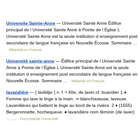
Universite Sainte-Anne
— Université Sainte Anne Édifice
principal de l Université Sainte Anne à Pointe de l Église L
Université Sainte Anne est la seule institution d enseignement post
secondaire de langue française en Nouvelle Écosse. Sommaire …
Wikipédia en Français
Université sainte-anne
— Édifice principal de l Université Sainte
Anne à Pointe de l Église L Université Sainte Anne est la seule
institution d enseignement post secondaire de langue française en
Nouvelle Écosse. Sommaire …
Wikipédia en Français
lavandière
— [ lavɑ̃djɛr ] n. f. • XIIe; de laver;cf. buandier 1 ♦
Femme qui lave le linge à la main. ⇒ blanchisseuse, laveuse.
Lavandières qui battent le linge au bord de la rivière. 2 ♦ (1555)
Bergeronnette, hochequeue. ● lavandière nom féminin (de laver)
… …
Encyclopédie Universelle