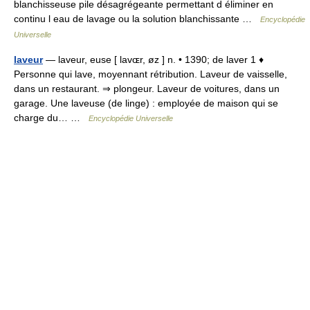
blanchisseuse pile désagrégeante permettant d éliminer en
continu l eau de lavage ou la solution blanchissante …
Encyclopédie
Universelle
laveur
— laveur, euse [ lavɶr, øz ] n. • 1390; de laver 1 ♦
Personne qui lave, moyennant rétribution. Laveur de vaisselle,
dans un restaurant. ⇒ plongeur. Laveur de voitures, dans un
garage. Une laveuse (de linge) : employée de maison qui se
charge du… …
Encyclopédie Universelle