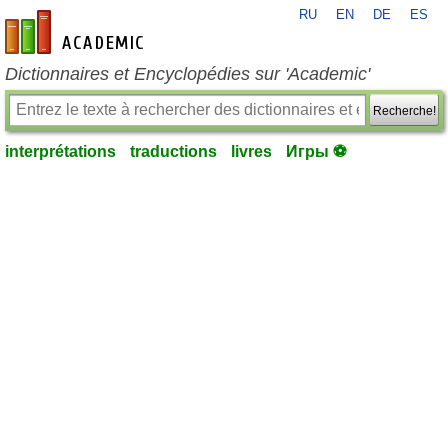
RU
EN
DE
ES
fr-academic.com
Dictionnaires et Encyclopédies sur 'Academic'
Recherche!
interprétations
traductions
livres
Игры ⚽