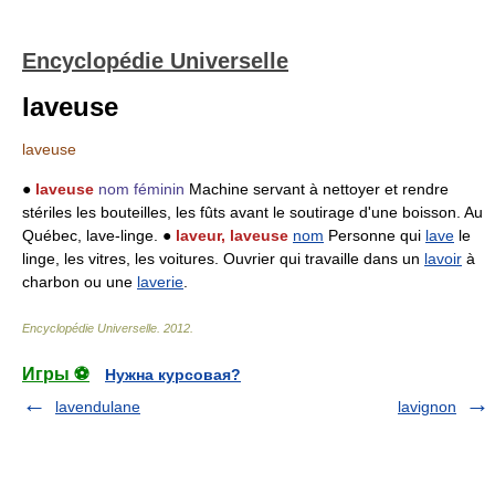
Encyclopédie Universelle
laveuse
laveuse
●
laveuse
nom féminin
Machine servant à nettoyer et rendre
stériles les bouteilles, les fûts avant le soutirage d'une boisson. Au
Québec, lave-linge. ●
laveur, laveuse
nom
Personne qui
lave
le
linge, les vitres, les voitures. Ouvrier qui travaille dans un
lavoir
à
charbon ou une
laverie
.
Encyclopédie Universelle
.
2012
.
Игры ⚽
Нужна курсовая?
lavendulane
lavignon