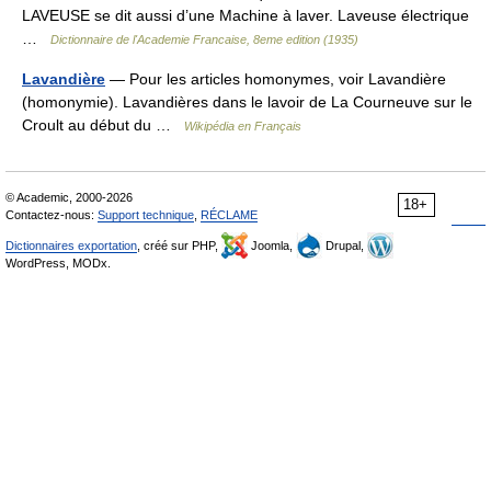
LAVEUSE se dit aussi d’une Machine à laver. Laveuse électrique
…
Dictionnaire de l'Academie Francaise, 8eme edition (1935)
Lavandière
— Pour les articles homonymes, voir Lavandière
(homonymie). Lavandières dans le lavoir de La Courneuve sur le
Croult au début du …
Wikipédia en Français
© Academic, 2000-2026
18+
Contactez-nous:
Support technique
,
RÉCLAME
Dictionnaires exportation
, créé sur PHP,
Joomla,
Drupal,
WordPress, MODx.